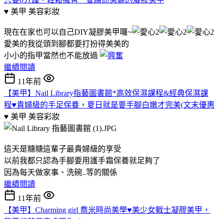
♥ 美甲
美容彩妝
現在在家也可以自己DIY凝膠美甲囉~
愛美的我從頭到腳都要打扮得美美的
小小的指甲當然也不能放過
繼續閱讀
11年前
【美甲】Nail Library指藝圖書館*高效保濕課程&經典保濕課
程♥貴婦級的手足保養，夏日就是要手腳白嫩才完美(文末優惠
♥ 美甲
美容彩妝
這天是糖糖這輩子最貴婦級的享受
以前我都只認為手腳要用護手霜保養就足夠了
因為每天做家事、洗碗..等的關係
繼續閱讀
11年前
【美甲】Charming girl 喬米時尚美學♥美少女戰士凝膠美甲，