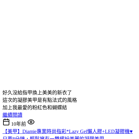
好久沒給指甲換上美美的新衣了
這次的凝膠美甲是有點法式的風格
加上我最愛的粉紅色和蝴蝶結
繼續閱讀
10年前
【美甲】Diamie專業時尚指彩*Lazy Gel懶人膠+LED凝膠機♥
只要8分鐘，輕鬆擁有一雙繽紛美麗的凝膠美甲