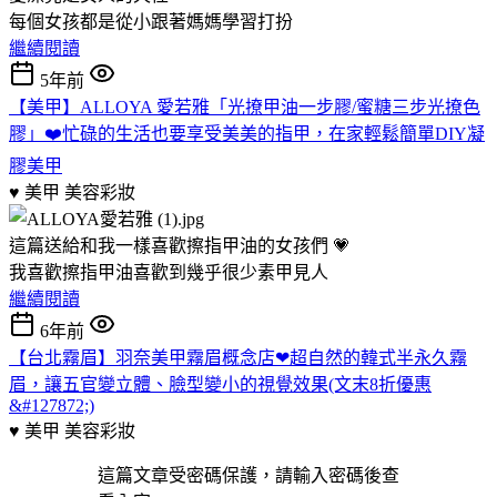
每個女孩都是從小跟著媽媽學習打扮
繼續閱讀
5年前
【美甲】ALLOYA 愛若雅「光撩甲油一步膠/蜜糖三步光撩色
膠」❤️忙碌的生活也要享受美美的指甲，在家輕鬆簡單DIY凝
膠美甲
♥ 美甲
美容彩妝
這篇送給和我一樣喜歡擦指甲油的女孩們 💗
我喜歡擦指甲油喜歡到幾乎很少素甲見人
繼續閱讀
6年前
【台北霧眉】羽奈美甲霧眉概念店❤超自然的韓式半永久霧
眉，讓五官變立體、臉型變小的視覺效果(文末8折優惠
&#127872;)
♥ 美甲
美容彩妝
這篇文章受密碼保護，請輸入密碼後查