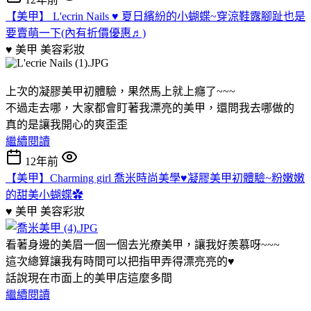
【美甲】 L'ecrin Nails ♥ 夏日繽紛的小蝴蝶~穿涼鞋露腳趾也是
要賣萌一下(內有折價優惠♬)
♥ 美甲
美容彩妝
上次的凝膠美甲初體驗，果然馬上就上癮了~~~
不過走去哪，大家都會盯著我漂亮的美甲，還問我去哪做的
真的是讓我開心的爽歪歪
繼續閱讀
12年前
【美甲】Charming girl 喬米時尚美學♥凝膠美甲初體驗~粉嫩嫩
的甜美小蝴蝶✿
♥ 美甲
美容彩妝
看著身邊的美眉一個一個去光療美甲，讓我好羨慕呀~~~
這次總算讓我有時間可以把指甲弄得漂亮亮的♥
話說現在市面上的美甲店這麼多間
繼續閱讀