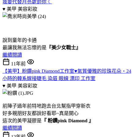
我要代替月亮處罰你 ☾
♥ 美甲
美容彩妝
說到童年的卡通
最讓我無法忘懷的是
『美少女戰士』
繼續閱讀
11年前
【美甲】粉鑽pink Diamond工作室♥氣質優雅的珍珠花朵‧24
小時的韓系嫁接睫毛 染眉 眼線 漂印 工作室
♥ 美甲
美容彩妝
前陣子過年前特地跑去台北幫指甲穿新衣
好多親朋好友都說好看耶~真是開心
這次的美甲凝膠是
『 粉鑽pink Diamond 』
繼續閱讀
12年前