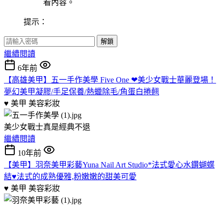
看內容。
提示：
解鎖
繼續閱讀
6年前
【高雄美甲】五一手作美學 Five One ❤美少女戰士華麗登場！
夢幻美甲凝膠/手足保養/熱蠟除毛/角蛋白捲翹
♥ 美甲
美容彩妝
美少女戰士真是經典不退
繼續閱讀
10年前
【美甲】羽奈美甲彩藝Yuna Nail Art Studio*法式愛心水鑽蝴蝶
結♥法式的成熟優雅,粉嫩嫩的甜美可愛
♥ 美甲
美容彩妝