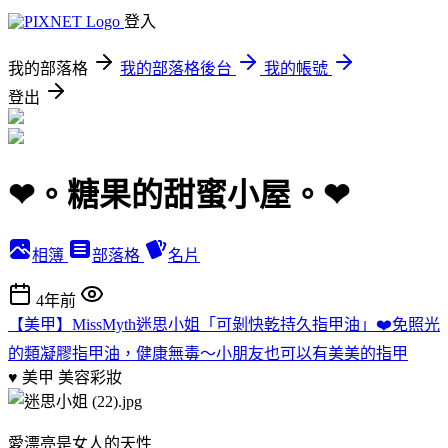
登入
我的部落格
我的部落格後台
我的帳號
登出
❤︎。糖果的甜蜜小屋。❤︎
相簿
部落格
名片
4年前
【美甲】MissMyth迷思小姐「可剝快乾持久指甲油」❤️免照光
的類凝膠指甲油，健康無毒～小朋友也可以有美美的指甲
♥ 美甲
美容彩妝
愛漂亮是女人的天性