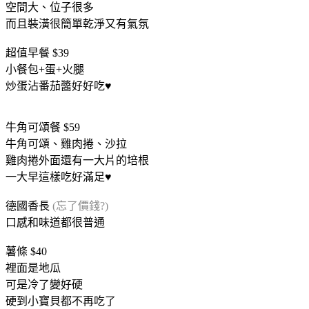
空間大、位子很多
而且裝潢很簡單乾淨又有氣氛
超值早餐 $39
小餐包+蛋+火腿
炒蛋沾番茄醬好好吃
♥
牛角可頌餐 $59
牛角可頌、雞肉捲、沙拉
雞肉捲外面還有一大片的培根
一大早這樣吃好滿足
♥
德國香長
(忘了價錢?)
口感和味道都很普通
薯條 $40
裡面是地瓜
可是冷了變好硬
硬到小寶貝都不再吃了