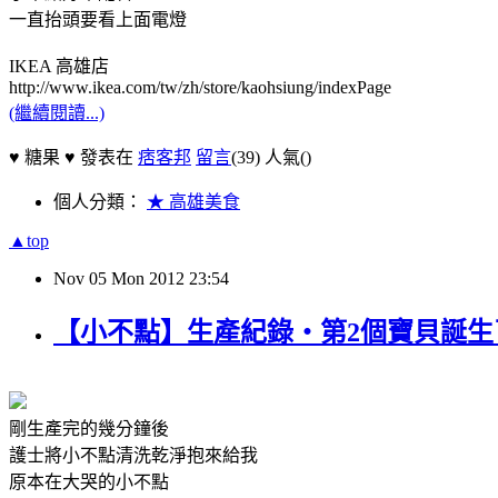
一直抬頭要看上面電燈
IKEA 高雄店
http://www.ikea.com/tw/zh/store/kaohsiung/indexPage
(繼續閱讀...)
♥ 糖果 ♥ 發表在
痞客邦
留言
(39)
人氣(
)
個人分類：
★ 高雄美食
▲top
Nov
05
Mon
2012
23:54
【小不點】生產紀錄‧第2個寶貝誕生
剛生產完的幾分鐘後
護士將小不點清洗乾淨抱來給我
原本在大哭的小不點