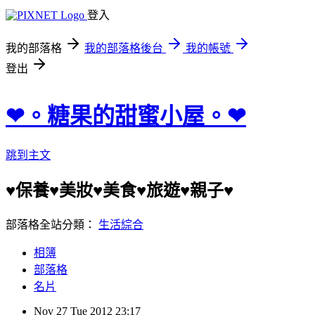
登入
我的部落格
我的部落格後台
我的帳號
登出
❤︎。糖果的甜蜜小屋。❤︎
跳到主文
♥保養♥美妝♥美食♥旅遊♥親子♥
部落格全站分類：
生活綜合
相簿
部落格
名片
Nov
27
Tue
2012
23:17