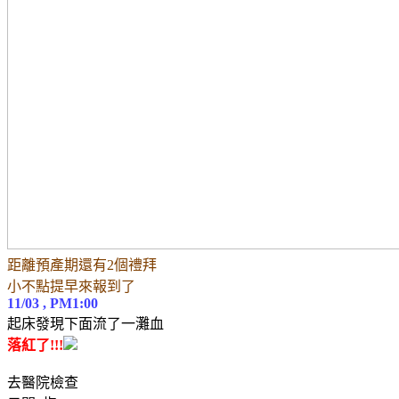
距離預產期還有2個禮拜
小不點提早來報到了
11/03 , PM1:00
起床發現下面流了一灘血
落紅了!!!
去醫院檢查