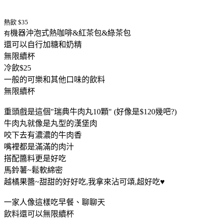
熱飲 $35
機器沖泡式熱咖啡&紅茶包&綠茶包
有
還可以自行加糖和奶精
無限續杯
冷飲$25
一般的可樂和其他口味的飲料
無限續杯
重頭戲是這個"瑞典牛肉丸10顆" (好像是$120幾吧?)
牛肉丸就像是丸型的漢堡肉
咬下去有濃濃的牛肉香
嘴裡都是滿滿的肉汁
搭配醬料更是好吃
馬鈴薯~鬆軟綿密
越橘果醬~甜甜的好好吃,我拿來沾可頌,超好吃
♥
一家人像這樣吃早餐、聊聊天
飲料還可以無限續杯