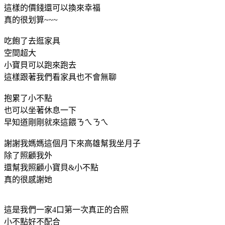
這樣的價錢還可以換來幸福
真的很划算~~~
吃飽了去逛家具
空間超大
小寶貝可以跑來跑去
這樣跟著我們看家具也不會無聊
抱累了小不點
也可以坐著休息一下
早知道剛剛就來這餵ㄋㄟㄋㄟ
謝謝我媽媽這個月下來高雄幫我坐月子
除了照顧我外
還幫我照顧小寶貝&小不點
真的很感謝她
這是我們一家4口第一次真正的合照
小不點好不配合