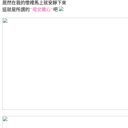
居然在我的懷裡馬上就安靜下來
這就是所謂的
"母女連心"
吧