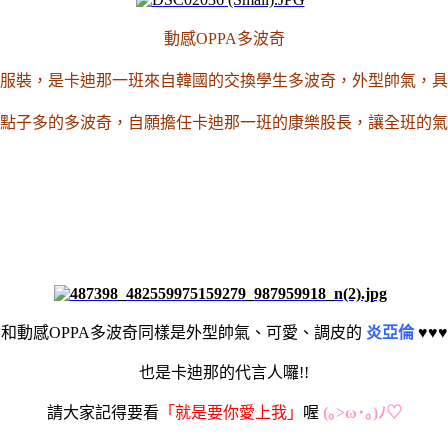
動感OPPA多波奇
統服裝，是卡迪那一班來自韓國的交換學生多波奇，外型帥氣，
點子多的多波奇，自願擔任卡迪那一班的康樂股長，讓全班的氣
和
動感OPPA多波奇
同樣是
外型帥氣、可愛、調皮
的
炎亞倫
♥
♥
♥
也是卡迪那的代言人囉!!
請大家記得要看
「就是要你愛上我」
喔
(｡>ω･｡)ﾉ♡