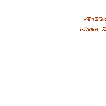
​身著韓國傳
調皮愛耍寶、鬼