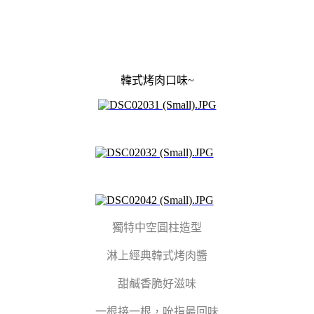
韓式烤肉口味~
獨特中空圓柱造型
淋上經典韓式烤肉醬
甜鹹香脆好滋味
一根接一根，吮指最回味