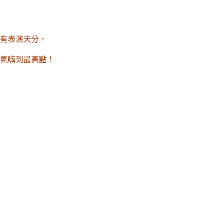
具有表演天分，
氛嗨到最高點！