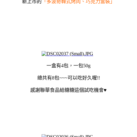
新上市的
「
多波奇韓式烤肉、巧克力盒裝」
一盒有4包，一包50g
總共有8包~~~可以吃好久喔!!
感謝聯華食品給糖糖這個試吃機會
♥