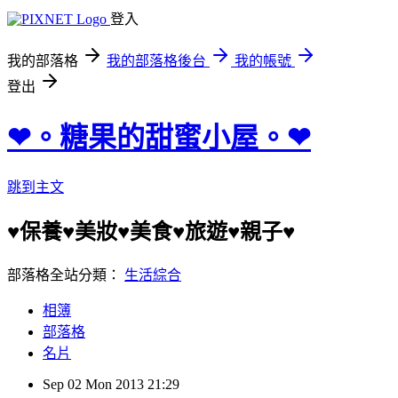
登入
我的部落格
我的部落格後台
我的帳號
登出
❤︎。糖果的甜蜜小屋。❤︎
跳到主文
♥保養♥美妝♥美食♥旅遊♥親子♥
部落格全站分類：
生活綜合
相簿
部落格
名片
Sep
02
Mon
2013
21:29