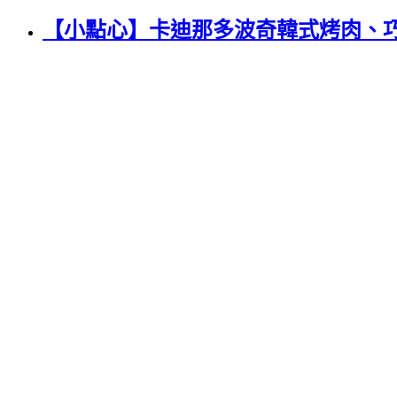
【小點心】卡迪那多波奇韓式烤肉、