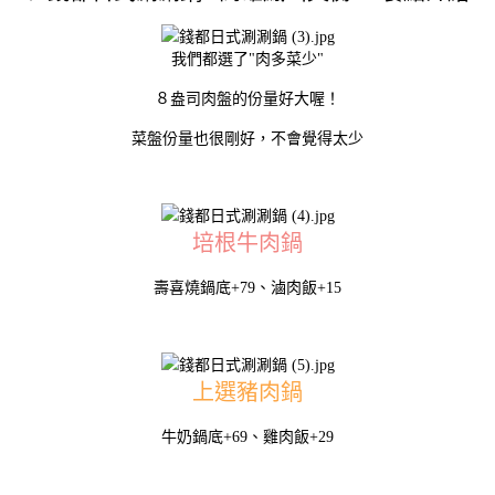
我們都選了"肉多菜少"
８盎司肉盤的份量好大喔！
菜盤份量也很剛好，不會覺得太少
培根牛肉鍋
壽喜燒鍋底+79、滷肉飯+15
上選豬肉鍋
牛奶鍋底+69、雞肉飯+29