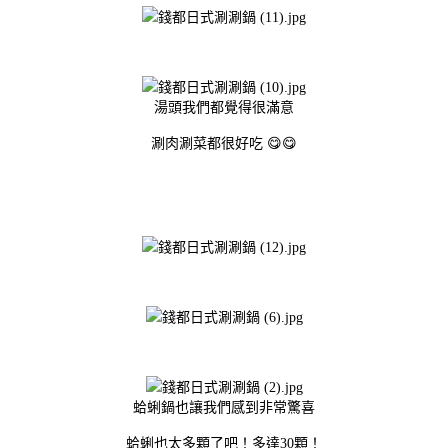
湯頭我們都覺得很滿意
涮肉涮菜都很好吃 😋😋
蛤蜊鍋也讓我們感到非常驚喜
蛤蜊也太多顆了吧！多達30顆！