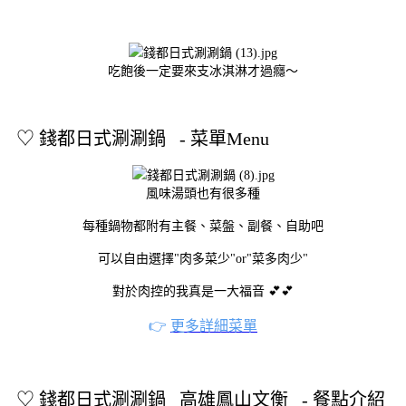
吃飽後一定要來支冰淇淋才過癮～
♡
錢都日式涮涮鍋 - 菜單Menu
風味湯頭也有很多種
每種鍋物都附有主餐、菜盤、副餐、自助吧
可以自由選擇"肉多菜少"or"菜多肉少"
對於肉控的我真是一大福音 💕💕
👉
更多詳細菜單
♡
錢都日式涮涮鍋
高雄鳳山文衡 - 餐點介紹