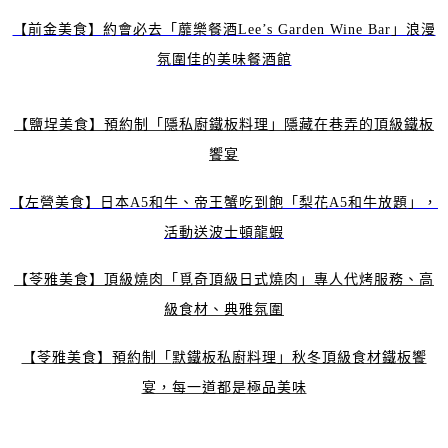
【前金美食】約會必去「蘼樂餐酒Lee’s Garden Wine Bar」浪漫
氛圍佳的美味餐酒館
【鹽埕美食】預約制「隱私廚鐵板料理」隱藏在巷弄的頂級鐵板
饗宴
【左營美食】日本A5和牛、帝王蟹吃到飽「梨花A5和牛放題」，
活動送波士頓龍蝦
【苓雅美食】頂級燒肉「覓奇頂級日式燒肉」專人代烤服務、高
級食材、典雅氛圍
【苓雅美食】
預約制「
默鐵板私廚料理」秋冬頂級食材鐵板饗
宴，每一道都是極品美味