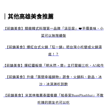
｜其他高雄美食推薦
【前鎮美食】精緻韓式料理第一品牌「涓豆腐」❤️平價美味、小
菜可以無限續盤
【前鎮美食】爆紅台式火鍋「狂一鍋」把台灣小吃變成火鍋湯
底！？
【前鎮美食】爆紅鐵板燒「明水然‧樂」主打龍蝦三吃、A5和牛
【前鎮美食】升級「築間幸福鍋物」蔬食、火鍋料、飲品、冰
沙、冰淇淋吃到飽
【前鎮美食】米其林推薦泰國餐廳「帕泰家BaanPhadthai」不敢
吃辣的朋友也可以吃