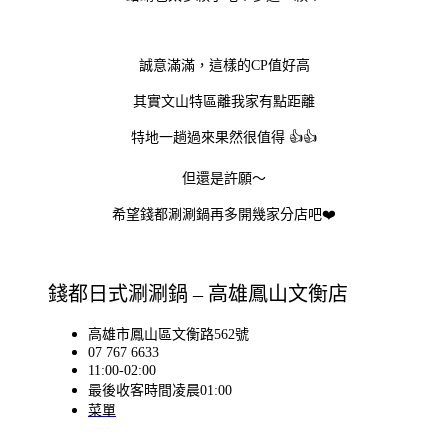
誠意滿滿，這樣的CP值好高
其實文山特區離我家有點距離
特地一趟過來果然很值得 👍👍
但還是許願～
希望錢都涮涮鍋再多開幾家分店吧❤️
錢都日式涮涮鍋 – 高雄鳳山文衡店
高雄市鳳山區文衡路562號
07 767 6633
11:00-02:00
最後收客時間凌晨01:00
菜單