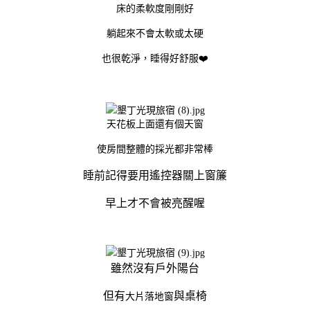
床的柔軟度剛剛好
躺起來不會太軟或太硬
也很乾淨，睡得好舒服❤️
天花板上面還有個天窗
使房間整體的採光都非常棒
睡前記得要用遙控器關上窗簾
早上才不會被亮醒喔
雖然沒有戶外陽台
但有
與桌椅
大片落地窗