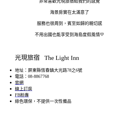
非常喜歡光現旅宿給我們的感覺
海景房實在太滿意了
服務也很周到，賓至如歸的親切感
不用出國也能享受到海島度假風情💛
光現旅宿 The Light Inn
地址：屏東縣恆春鎮大光路78之6號
電話：08-8867768
官網
線上訂房
FB粉專
綠色環保，不提供一次性備品