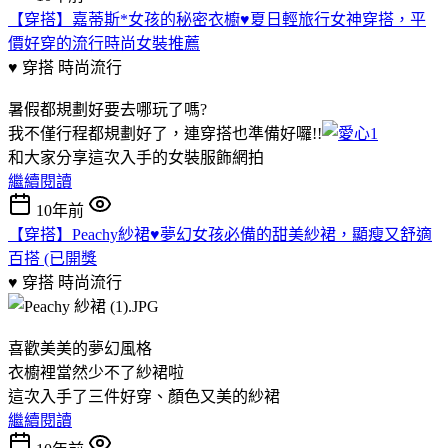
【穿搭】嘉蒂斯*女孩的秘密衣櫥♥夏日輕旅行女神穿搭，平
價好穿的流行時尚女裝推薦
♥ 穿搭
時尚流行
暑假都規劃好要去哪玩了嗎?
我不僅行程都規劃好了，連穿搭也準備好囉!!
和大家分享這次入手的女裝服飾網拍
繼續閱讀
10年前
【穿搭】Peachy紗裙♥夢幻女孩必備的甜美紗裙，顯瘦又舒適
百搭 (已開獎
♥ 穿搭
時尚流行
喜歡美美的夢幻風格
衣櫥裡當然少不了紗裙啦
這次入手了三件好穿、顏色又美的紗裙
繼續閱讀