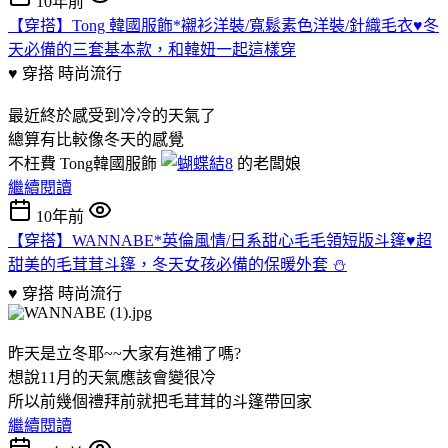
10年前
【穿搭】Tong 韓國服飾*襯衫洋裝/寬鬆素色洋裝/針織毛衣♥冬
天必備的三套基本款，和韓妞一起這樣穿
♥ 穿搭
時尚流行
最近終於感受到冷冷的天氣了
總算有比較像冬天的感覺
不枉費 Tong韓國服飾
的老闆娘
繼續閱讀
10年前
【穿搭】WANNABE*英倫風情/日系甜心毛毛領短版斗篷♥超
甜美的毛茸茸斗篷，冬天女孩必備的保暖外套 ⛄
♥ 穿搭
時尚流行
昨天是立冬耶~~大家有進補了嗎?
想說11月的天氣應該會變很冷
所以前幾個禮拜前就把毛茸茸的斗篷帶回家
繼續閱讀