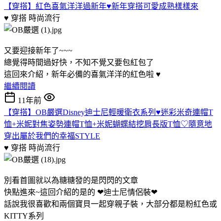
【穿搭】紅色喜氣洋洋過新年♥新年穿搭可愛成熟樣樣來
♥ 穿搭
時尚流行
又要迎接新年了~~~
總覺得時間過好快，不知不覺又要包紅包了
這回來介紹，新年必備的喜氣洋洋的紅色啦 ♥
繼續閱讀
11年前
【穿搭】OB嚴選Disney迪士尼輕暖衛衣系列♥迷彩米奇連帽T
恤+米妮對焦姿勢連帽T恤+米妮蝴蝶結挖肩長版T恤♡隨意地
穿出屬於我們的幸福STYLE
♥ 穿搭
時尚流行
別看首圖就以為糖糖發的是閃閃的文章
快點進來~這回介紹的是的 ❤迪士尼情侶裝❤
話說我很喜歡和兩個寶貝一起穿親子裝，大部分都是粉紅色或
KITTY系列