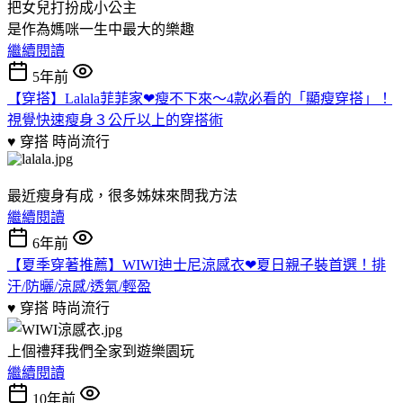
把女兒打扮成小公主
是作為媽咪一生中最大的樂趣
繼續閱讀
5年前
【穿搭】Lalala菲菲家❤瘦不下來～4款必看的「顯瘦穿搭」！
視覺快速瘦身３公斤以上的穿搭術
♥ 穿搭
時尚流行
最近瘦身有成，很多姊妹來問我方法
繼續閱讀
6年前
【夏季穿著推薦】WIWI迪士尼涼感衣❤夏日親子裝首選！排
汗/防曬/涼感/透氣/輕盈
♥ 穿搭
時尚流行
上個禮拜我們全家到遊樂園玩
繼續閱讀
10年前